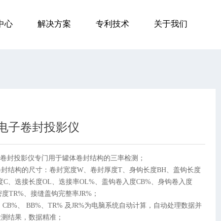
中心
解决方案
专利技术
关于我们
W电子卷封投影仪
电子卷封投影仪专门用于罐体卷封结构的三率检测；
封结构的尺寸：卷封宽度W、卷封厚度T、身钩长度BH、盖钩长度
度C、迭接长度OL、迭接率OL%、盖钩卷入度CB%、身钩卷入度
密度TR%、接缝盖钩完整率JR%；
、CB%、 BB%、TR% 及JR%为电脑系统自动计算，自动处理数据并
检测结果，数据精准；