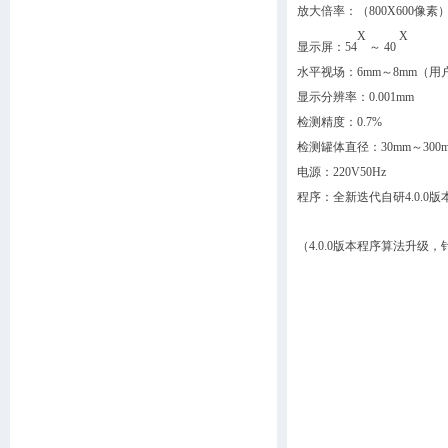
放大倍率
：
（
800X600像素
X
X
显示屏
：
54
～
40
水平视场：
6mm～8mm（
显示分辨率：
0.001mm
检测精度：
0.7%
检测罐体直径：
30m
电源：
220V50Hz
程序：全新迭代自研
4.0.0版
（
4.0.0版本程序算法升