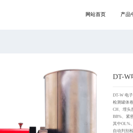
网站首页
产品
DT-
DT-W 
检测罐体卷
CH、埋头
BB%、紧
其中OL%
自动判别