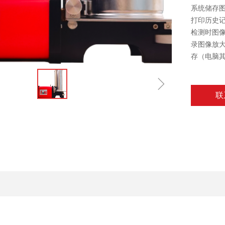
系统储存
打印历史
检测时图
录图像放
存（电脑
ꁇ
联