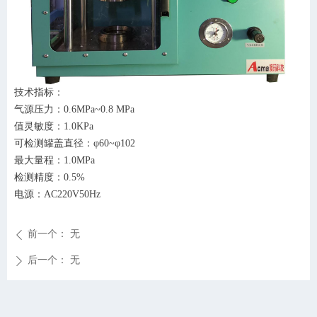
技术指标：
气源压力：
0.6MPa~0.8 MPa
值灵敏度：
1.0KPa
可检测罐盖直径：
φ60~φ102
最大量程：
1.0MPa
检测精度：
0.5%
电源：
AC220V50Hz
前一个：
无
ꄴ
后一个：
无
ꄲ